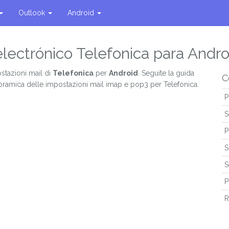
Outlook
Android
electrónico Telefonica para Andro
stazioni mail di
Telefonica
per
Android
. Seguite la guida
C
oramica delle impostazioni mail imap e pop3 per Telefonica.
P
S
P
S
S
P
R