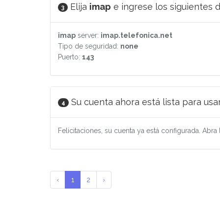
Elija
imap
e ingrese los siguientes d
3
imap
server:
imap.telefonica.net
Tipo de seguridad:
none
Puerto:
143
Su cuenta ahora está lista para usar
4
Felicitaciones, su cuenta ya está configurada. Abra
‹
1
2
›