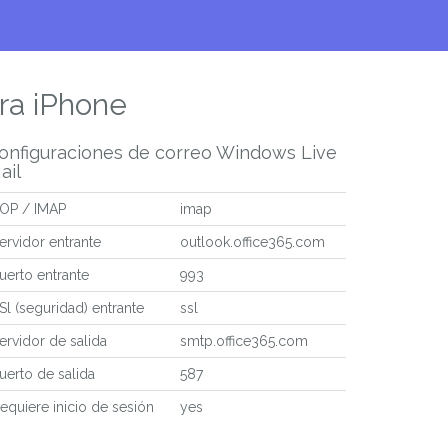
ra iPhone
onfiguraciones de correo Windows Live
ail
OP / IMAP
imap
ervidor entrante
outlook.office365.com
uerto entrante
993
Sl (seguridad) entrante
ssl
ervidor de salida
smtp.office365.com
uerto de salida
587
equiere inicio de sesión
yes