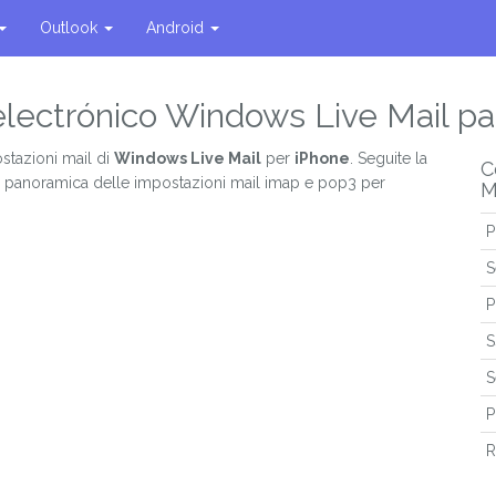
Outlook
Android
electrónico Windows Live Mail pa
stazioni mail di
Windows Live Mail
per
iPhone
. Seguite la
C
a panoramica delle impostazioni mail imap e pop3 per
M
P
S
P
S
S
P
R